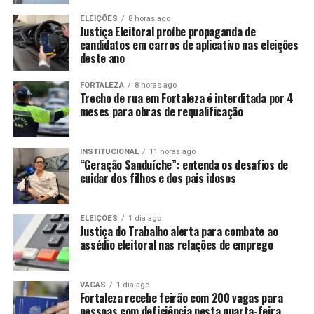
ELEIÇÕES
8 horas ago
Justiça Eleitoral proíbe propaganda de
candidatos em carros de aplicativo nas eleições
deste ano
FORTALEZA
8 horas ago
Trecho de rua em Fortaleza é interditada por 4
meses para obras de requalificação
INSTITUCIONAL
11 horas ago
“Geração Sanduíche”: entenda os desafios de
cuidar dos filhos e dos pais idosos
ELEIÇÕES
1 dia ago
Justiça do Trabalho alerta para combate ao
assédio eleitoral nas relações de emprego
VAGAS
1 dia ago
Fortaleza recebe feirão com 200 vagas para
pessoas com deficiência nesta quarta-feira