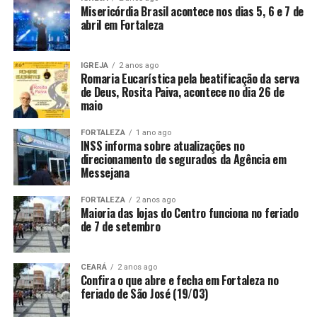
Misericórdia Brasil acontece nos dias 5, 6 e 7 de
abril em Fortaleza
IGREJA
2 anos ago
Romaria Eucarística pela beatificação da serva
de Deus, Rosita Paiva, acontece no dia 26 de
maio
FORTALEZA
1 ano ago
INSS informa sobre atualizações no
direcionamento de segurados da Agência em
Messejana
FORTALEZA
2 anos ago
Maioria das lojas do Centro funciona no feriado
de 7 de setembro
CEARÁ
2 anos ago
Confira o que abre e fecha em Fortaleza no
feriado de São José (19/03)