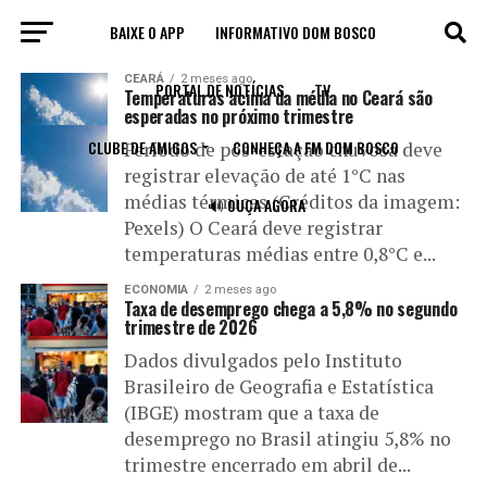
BAIXE O APP
INFORMATIVO DOM BOSCO
All posts tagged "trimestre"
CEARÁ
2 meses ago
PORTAL DE NOTÍCIAS
TV
Temperaturas acima da média no Ceará são
esperadas no próximo trimestre
CLUBE DE AMIGOS
CONHEÇA A FM DOM BOSCO
Período de pós-estação chuvosa deve
registrar elevação de até 1°C nas
médias térmicas (Créditos da imagem:
🔊 OUÇA AGORA
Pexels) O Ceará deve registrar
temperaturas médias entre 0,8°C e...
ECONOMIA
2 meses ago
Taxa de desemprego chega a 5,8% no segundo
trimestre de 2026
Dados divulgados pelo Instituto
Brasileiro de Geografia e Estatística
(IBGE) mostram que a taxa de
desemprego no Brasil atingiu 5,8% no
trimestre encerrado em abril de...