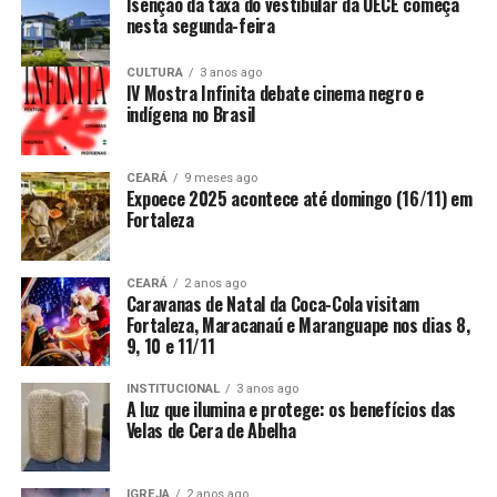
Isenção da taxa do vestibular da UECE começa
nesta segunda-feira
CULTURA
3 anos ago
IV Mostra Infinita debate cinema negro e
indígena no Brasil
CEARÁ
9 meses ago
Expoece 2025 acontece até domingo (16/11) em
Fortaleza
CEARÁ
2 anos ago
Caravanas de Natal da Coca-Cola visitam
Fortaleza, Maracanaú e Maranguape nos dias 8,
9, 10 e 11/11
INSTITUCIONAL
3 anos ago
A luz que ilumina e protege: os benefícios das
Velas de Cera de Abelha
IGREJA
2 anos ago