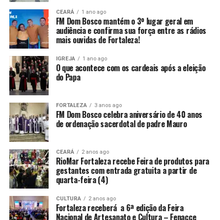
CEARÁ
1 ano ago
FM Dom Bosco mantém o 3º lugar geral em
audiência e confirma sua força entre as rádios
mais ouvidas de Fortaleza!
IGREJA
1 ano ago
O que acontece com os cardeais após a eleição
do Papa
FORTALEZA
3 anos ago
FM Dom Bosco celebra aniversário de 40 anos
de ordenação sacerdotal de padre Mauro
CEARÁ
2 anos ago
RioMar Fortaleza recebe Feira de produtos para
gestantes com entrada gratuita a partir de
quarta-feira (4)
CULTURA
2 anos ago
Fortaleza receberá a 6ª edição da Feira
Nacional de Artesanato e Cultura – Fenacce