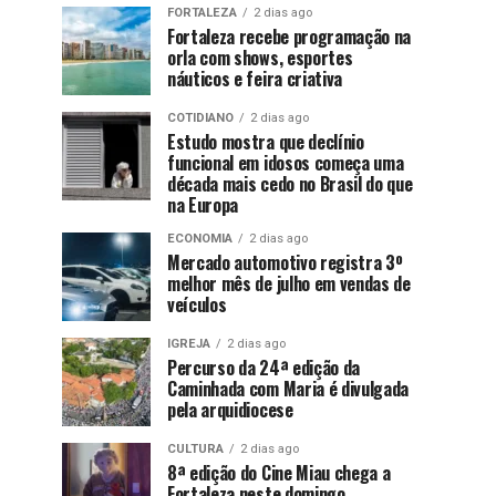
FORTALEZA
2 dias ago
Fortaleza recebe programação na
orla com shows, esportes
náuticos e feira criativa
COTIDIANO
2 dias ago
Estudo mostra que declínio
funcional em idosos começa uma
década mais cedo no Brasil do que
na Europa
ECONOMIA
2 dias ago
Mercado automotivo registra 3º
melhor mês de julho em vendas de
veículos
IGREJA
2 dias ago
Percurso da 24ª edição da
Caminhada com Maria é divulgada
pela arquidiocese
CULTURA
2 dias ago
8ª edição do Cine Miau chega a
Fortaleza neste domingo