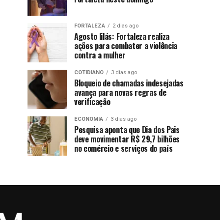
FORTALEZA
2 dias ago
Agosto lilás: Fortaleza realiza
ações para combater a violência
contra a mulher
COTIDIANO
3 dias ago
Bloqueio de chamadas indesejadas
avança para novas regras de
verificação
ECONOMIA
3 dias ago
Pesquisa aponta que Dia dos Pais
deve movimentar R$ 29,7 bilhões
no comércio e serviços do país