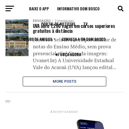
BAIXE O APP
INFORMATIVO DOM BOSCO
All posts tagged "UVA"
EDUCAÇÃO
2 meses ago
PORTAL DE NOTÍCIAS
TV
UVA abre 1.260 vagas em cursos superiores
gratuitos à distância
CLUBE DE AMIGOS
CONHEÇA A FM DOM BOSCO
Processo seletivo será por análise de
notas do Ensino Médio, sem prova
presencial (Créditos da imagem:
🔊 OUÇA AGORA
Uvanet.br) A Universidade Estadual
Vale do Acaraú (UVA) lançou edital...
MORE POSTS
ADVERTISEMENT