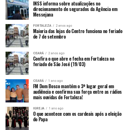
INSS informa sobre atualizações no
direcionamento de segurados da Agência em
Messejana
FORTALEZA
2 anos ago
Maioria das lojas do Centro funciona no feriado
de 7 de setembro
CEARÁ
2 anos ago
Confira o que abre e fecha em Fortaleza no
feriado de São José (19/03)
CEARÁ
1 ano ago
FM Dom Bosco mantém o 3º lugar geral em
audiência e confirma sua força entre as rádios
mais ouvidas de Fortaleza!
IGREJA
1 ano ago
O que acontece com os cardeais após a eleição
do Papa