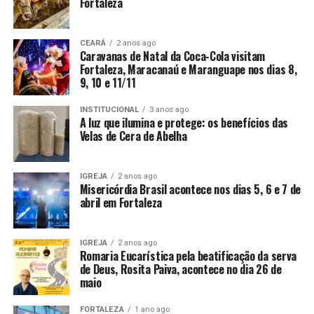
Fortaleza
CEARÁ
2 anos ago
Caravanas de Natal da Coca-Cola visitam
Fortaleza, Maracanaú e Maranguape nos dias 8,
9, 10 e 11/11
INSTITUCIONAL
3 anos ago
A luz que ilumina e protege: os benefícios das
Velas de Cera de Abelha
IGREJA
2 anos ago
Misericórdia Brasil acontece nos dias 5, 6 e 7 de
abril em Fortaleza
IGREJA
2 anos ago
Romaria Eucarística pela beatificação da serva
de Deus, Rosita Paiva, acontece no dia 26 de
maio
FORTALEZA
1 ano ago