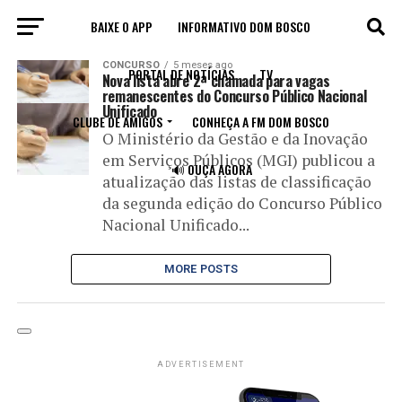
BAIXE O APP
INFORMATIVO DOM BOSCO
All posts tagged "vagas remanescentes"
CONCURSO
5 meses ago
PORTAL DE NOTÍCIAS
TV
Nova lista abre 2ª chamada para vagas
remanescentes do Concurso Público Nacional
Unificado
CLUBE DE AMIGOS
CONHEÇA A FM DOM BOSCO
O Ministério da Gestão e da Inovação
em Serviços Públicos (MGI) publicou a
🔊 OUÇA AGORA
atualização das listas de classificação
da segunda edição do Concurso Público
Nacional Unificado...
MORE POSTS
ADVERTISEMENT