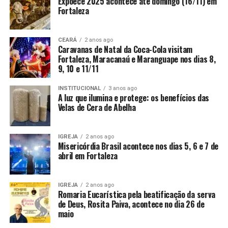
Expoece 2025 acontece até domingo (16/11) em
Fortaleza
CEARÁ
2 anos ago
Caravanas de Natal da Coca-Cola visitam
Fortaleza, Maracanaú e Maranguape nos dias 8,
9, 10 e 11/11
INSTITUCIONAL
3 anos ago
A luz que ilumina e protege: os benefícios das
Velas de Cera de Abelha
IGREJA
2 anos ago
Misericórdia Brasil acontece nos dias 5, 6 e 7 de
abril em Fortaleza
IGREJA
2 anos ago
Romaria Eucarística pela beatificação da serva
de Deus, Rosita Paiva, acontece no dia 26 de
maio