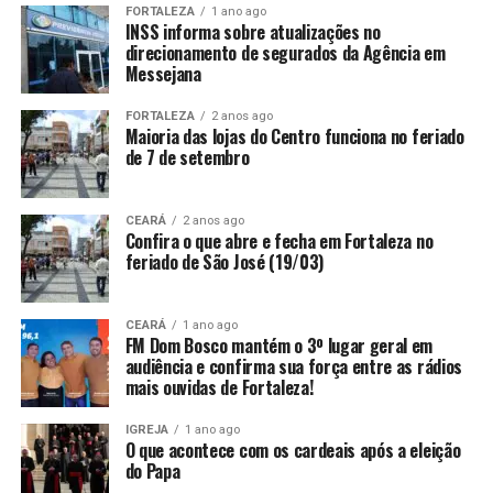
FORTALEZA
1 ano ago
INSS informa sobre atualizações no
direcionamento de segurados da Agência em
Messejana
FORTALEZA
2 anos ago
Maioria das lojas do Centro funciona no feriado
de 7 de setembro
CEARÁ
2 anos ago
Confira o que abre e fecha em Fortaleza no
feriado de São José (19/03)
CEARÁ
1 ano ago
FM Dom Bosco mantém o 3º lugar geral em
audiência e confirma sua força entre as rádios
mais ouvidas de Fortaleza!
IGREJA
1 ano ago
O que acontece com os cardeais após a eleição
do Papa