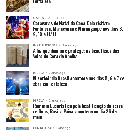
Fortaleza
CEARÁ
2 anos ago
Caravanas de Natal da Coca-Cola visitam
Fortaleza, Maracanaú e Maranguape nos dias 8,
9, 10 e 11/11
INSTITUCIONAL
3 anos ago
A luz que ilumina e protege: os benefícios das
Velas de Cera de Abelha
IGREJA
2 anos ago
Misericórdia Brasil acontece nos dias 5, 6 e 7 de
abril em Fortaleza
IGREJA
2 anos ago
Romaria Eucarística pela beatificação da serva
de Deus, Rosita Paiva, acontece no dia 26 de
maio
FORTALEZA
1 ano ago