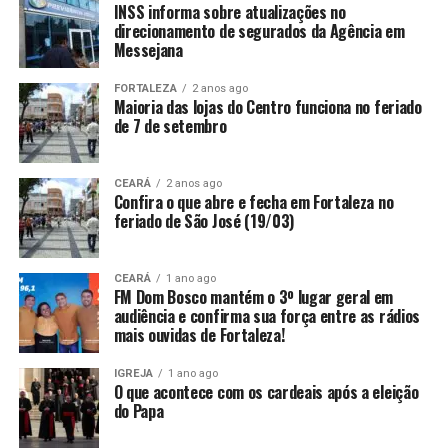
INSS informa sobre atualizações no
direcionamento de segurados da Agência em
Messejana
FORTALEZA
2 anos ago
Maioria das lojas do Centro funciona no feriado
de 7 de setembro
CEARÁ
2 anos ago
Confira o que abre e fecha em Fortaleza no
feriado de São José (19/03)
CEARÁ
1 ano ago
FM Dom Bosco mantém o 3º lugar geral em
audiência e confirma sua força entre as rádios
mais ouvidas de Fortaleza!
IGREJA
1 ano ago
O que acontece com os cardeais após a eleição
do Papa