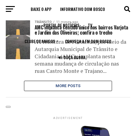
BAIXE O APP
INFORMATIVO DOM BOSCO
All posts tagged "Varjota"
TRÂNSITO
11 meses ago
PORTAL DE NOTÍCIAS
TV
AMC implanta sentido único nos bairros Varjota
e Jardim das Oliveiras; confira o trecho
CLUBE DE AMIGOS
CONHEÇA A FM DOM BOSCO
A Prefeitura de Fortaleza, por meio da
Autarquia Municipal de Trânsito e
Cidadania (AMC), implanta nesta
🔊 OUÇA AGORA
semana mudança de circulação nas
ruas Castro Monte e Trajano...
MORE POSTS
ADVERTISEMENT