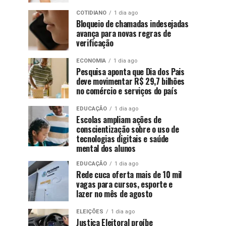
COTIDIANO
1 dia ago
Bloqueio de chamadas indesejadas
avança para novas regras de
verificação
ECONOMIA
1 dia ago
Pesquisa aponta que Dia dos Pais
deve movimentar R$ 29,7 bilhões
no comércio e serviços do país
EDUCAÇÃO
1 dia ago
Escolas ampliam ações de
conscientização sobre o uso de
tecnologias digitais e saúde
mental dos alunos
EDUCAÇÃO
1 dia ago
Rede cuca oferta mais de 10 mil
vagas para cursos, esporte e
lazer no mês de agosto
ELEIÇÕES
1 dia ago
Justiça Eleitoral proíbe