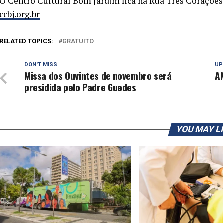
O Centro Cultural Bom Jardim fica na Rua Três Corações,
áudio
ccbj.org.br
RELATED TOPICS:
GRATUITO
DON'T MISS
UP
Missa dos Ouvintes de novembro será
AM
presidida pelo Padre Guedes
YOU MAY L