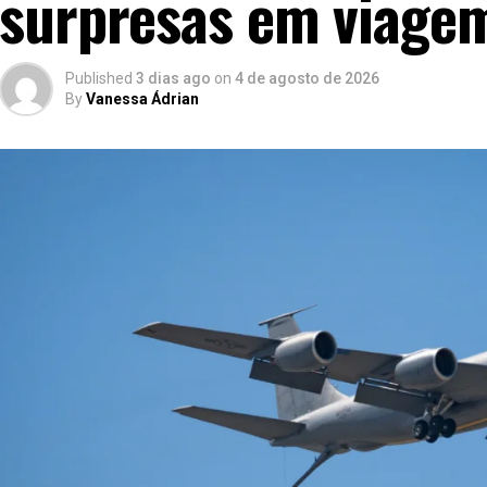
surpresas em viage
Published
3 dias ago
on
4 de agosto de 2026
By
Vanessa Ádrian