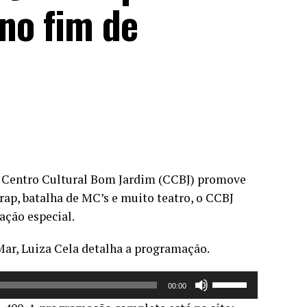
 no fim de
 o Centro Cultural Bom Jardim (CCBJ) promove
 rap, batalha de MC’s e muito teatro, o CCBJ
ação especial.
 Mar, Luiza Cela detalha a programação.
Use
00:00
as