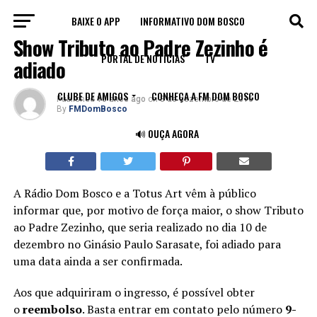
BAIXE O APP
INFORMATIVO DOM BOSCO
NOTÍCIAS
Show Tributo ao Padre Zezinho é
PORTAL DE NOTÍCIAS
TV
adiado
CLUBE DE AMIGOS
CONHEÇA A FM DOM BOSCO
Published
10 anos ago
on
8 de dezembro de 2016
By
FMDomBosco
🔊 OUÇA AGORA
A Rádio Dom Bosco e a Totus Art vêm à público
informar que, por motivo de força maior, o show Tributo
ao Padre Zezinho, que seria realizado no dia 10 de
dezembro no Ginásio Paulo Sarasate, foi adiado para
uma data ainda a ser confirmada.
Aos que adquiriram o ingresso, é possível obter
o
reembolso
. Basta entrar em contato pelo número
9-