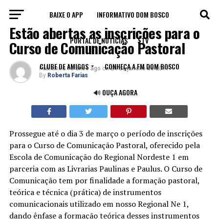
BAIXE O APP
INFORMATIVO DOM BOSCO
NOTÍCIAS
Estão abertas as inscrições para o
PORTAL DE NOTÍCIAS
TV
Curso de Comunicação Pastoral
CLUBE DE AMIGOS
CONHEÇA A FM DOM BOSCO
Published
10 anos ago
on
24 de janeiro de 2017
By
Roberta Farias
🔊 OUÇA AGORA
Prossegue até o dia 3 de março o período de inscrições
para o Curso de Comunicação Pastoral, oferecido pela
Escola de Comunicação do Regional Nordeste 1 em
parceria com as Livrarias Paulinas e Paulus. O Curso de
Comunicação tem por finalidade a formação pastoral,
teórica e técnica (prática) de instrumentos
comunicacionais utilizado em nosso Regional Ne 1,
dando ênfase a formação teórica desses instrumentos