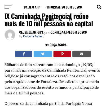
BAIXE O APP
INFORMATIVO DOM BOSCO
NOTÍCIAS
IX Caminhada Penitencial reúne
PORTAL DE NOTÍCIAS
TV
mais de 10 mil pessoas na capital
CLUBE DE AMIGOS
CONHEÇA A FM DOM BOSCO
Published
9 anos ago
on
20 de março de 2017
By
Roberta Farias
🔊 OUÇA AGORA
Milhares de fieis se reuniram neste domingo (19/03)
para mais uma edição da Caminhada Penitencial, evento
religioso já consagrado entre os católicos e realizado
pela Arquidiocese de Fortaleza. Um cálculo aproximado
dos organizadores do evento estimou a participação de
mais de 10 mil pessoas.
O percurso da caminhada partiu da Paróquia Nossa