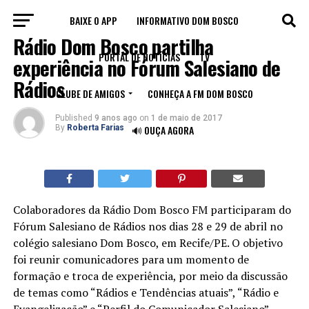
BAIXE O APP
INFORMATIVO DOM BOSCO
NOTÍCIAS
Rádio Dom Bosco partilha
PORTAL DE NOTÍCIAS
TV
experiência no Fórum Salesiano de
Rádios
CLUBE DE AMIGOS
CONHEÇA A FM DOM BOSCO
Published
9 anos ago
on
1 de maio de 2017
By
Roberta Farias
🔊 OUÇA AGORA
Colaboradores da Rádio Dom Bosco FM participaram do
Fórum Salesiano de Rádios nos dias 28 e 29 de abril no
colégio salesiano Dom Bosco, em Recife/PE. O objetivo
foi reunir comunicadores para um momento de
formação e troca de experiência, por meio da discussão
de temas como “Rádios e Tendências atuais”, “Rádio e
Evangelização” e “Perfil do Comunicador Salesiano”.