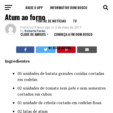
BAIXE O APP
INFORMATIVO DOM BOSCO
RECEITAS
Atum ao forno
PORTAL DE NOTÍCIAS
TV
Published
9 anos ago
on
2 de maio de 2017
By
Roberta Farias
CLUBE DE AMIGOS
CONHEÇA A FM DOM BOSCO
🔊 OUÇA AGORA
Ingredientes
03 unidades de batata grandes cozidas cortadas
em rodelas
02 unidades de tomate sem pele e sem sementes
cortados em cubos
01 unidade de cebola cortada em rodelas finas
02 latas de atum