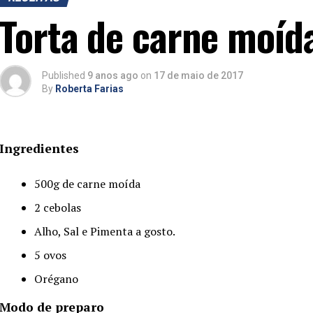
Torta de carne moíd
Published
9 anos ago
on
17 de maio de 2017
By
Roberta Farias
Ingredientes
500g de carne moída
2 cebolas
Alho, Sal e Pimenta a gosto.
5 ovos
Orégano
Modo de preparo