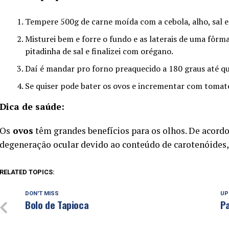
Tempere 500g de carne moída com a cebola, alho, sal 
Misturei bem e forre o fundo e as laterais de uma fôrm
pitadinha de sal e finalizei com orégano.
Daí é mandar pro forno preaquecido a 180 graus até que
Se quiser pode bater os ovos e incrementar com tomate
Dica de saúde:
Os
ovos
têm grandes benefícios para os olhos. De acord
degeneração ocular devido ao conteúdo de carotenóides, 
RELATED TOPICS:
DON'T MISS
UP
Bolo de Tapioca
P