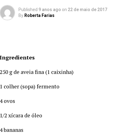
Published
9 anos ago
on
22 de maio de 2017
By
Roberta Farias
Ingredientes
250 g de aveia fina (1 caixinha)
1 colher (sopa) fermento
4 ovos
1/2 xícara de óleo
4 bananas