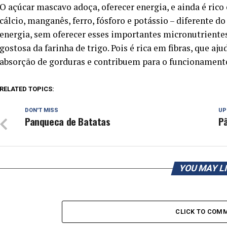
O açúcar mascavo adoça, oferecer energia, e ainda é ri
cálcio, manganês, ferro, fósforo e potássio – diferente d
energia, sem oferecer esses importantes micronutrientes.
gostosa da farinha de trigo. Pois é rica em fibras, que a
absorção de gorduras e contribuem para o funcionamento
RELATED TOPICS:
DON'T MISS
UP
Panqueca de Batatas
P
YOU MAY L
CLICK TO COM