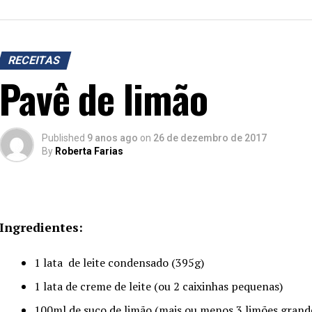
RECEITAS
Pavê de limão
Published
9 anos ago
on
26 de dezembro de 2017
By
Roberta Farias
Ingredientes:
1 lata de leite condensado (395g)
1 lata de creme de leite (ou 2 caixinhas pequenas)
100ml de suco de limão (mais ou menos 3 limões grand