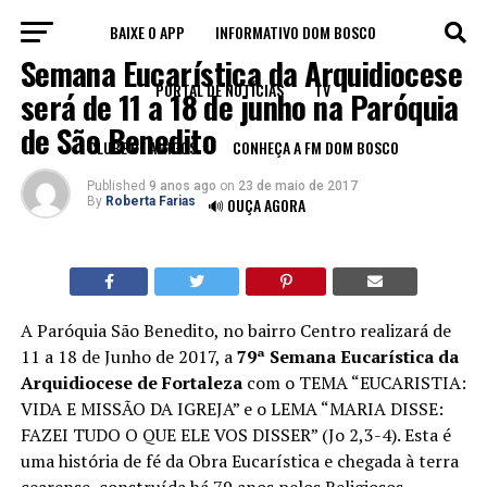
BAIXE O APP
INFORMATIVO DOM BOSCO
NOTÍCIAS
Semana Eucarística da Arquidiocese
PORTAL DE NOTÍCIAS
TV
será de 11 a 18 de junho na Paróquia
de São Benedito
CLUBE DE AMIGOS
CONHEÇA A FM DOM BOSCO
Published
9 anos ago
on
23 de maio de 2017
By
Roberta Farias
🔊 OUÇA AGORA
A Paróquia São Benedito, no bairro Centro realizará de
11 a 18 de Junho de 2017, a
79ª Semana Eucarística da
Arquidiocese de Fortaleza
com o TEMA “EUCARISTIA:
VIDA E MISSÃO DA IGREJA” e o LEMA “MARIA DISSE:
FAZEI TUDO O QUE ELE VOS DISSER” (Jo 2,3-4). Esta é
uma história de fé da Obra Eucarística e chegada à terra
cearense, construída há 79 anos pelos Religiosos