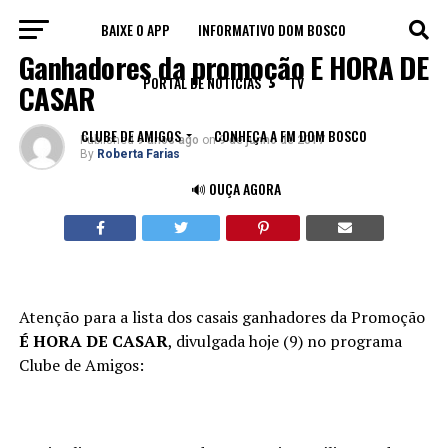
BAIXE O APP
INFORMATIVO DOM BOSCO
NOTÍCIAS
Ganhadores da promoção É HORA DE
PORTAL DE NOTÍCIAS
TV
CASAR
CLUBE DE AMIGOS
CONHEÇA A FM DOM BOSCO
Published
9 anos ago
on
9 de junho de 2017
By
Roberta Farias
🔊 OUÇA AGORA
Atenção para a lista dos casais ganhadores da Promoção
É HORA DE CASAR
, divulgada hoje (9) no programa
Clube de Amigos: