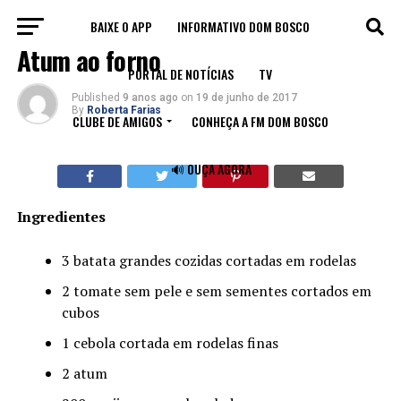
BAIXE O APP
INFORMATIVO DOM BOSCO
RECEITAS
Atum ao forno
PORTAL DE NOTÍCIAS
TV
Published
9 anos ago
on
19 de junho de 2017
By
Roberta Farias
CLUBE DE AMIGOS
CONHEÇA A FM DOM BOSCO
🔊 OUÇA AGORA
Ingredientes
3 batata grandes cozidas cortadas em rodelas
2 tomate sem pele e sem sementes cortados em
cubos
1 cebola cortada em rodelas finas
2 atum