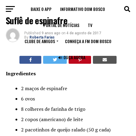
BAIXE O APP
INFORMATIVO DOM BOSCO
RECEITAS
Suflê de espinafre
PORTAL DE NOTÍCIAS
TV
Published
9 anos ago
on
4 de agosto de 2017
By
Roberta Farias
CLUBE DE AMIGOS
CONHEÇA A FM DOM BOSCO
🔊 OUÇA AGORA
Ingredientes
2 maços de espinafre
6 ovos
8 colheres de farinha de trigo
2 copos (americano) de leite
2 pacotinhos de queijo ralado (50 g cada)