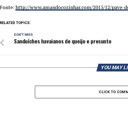
Fonte:
http://www.amandocozinhar.com/2015/12/pave-de
RELATED TOPICS:
DON'T MISS
Sanduíches havaianos de queijo e presunto
YOU MAY L
CLICK TO COM