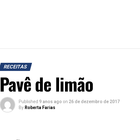
RECEITAS
Pavê de limão
Published
9 anos ago
on
26 de dezembro de 2017
By
Roberta Farias