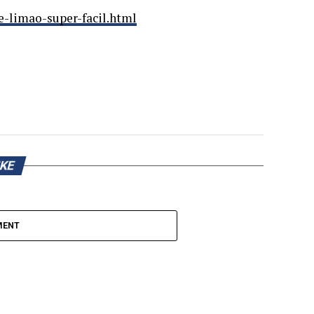
-limao-super-facil.html
IKE
MENT