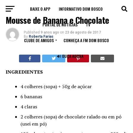
BAIXE O APP
INFORMATIVO DOM BOSCO
RECEITAS
Mousse de Banana e Chocolate
PORTAL DE NOTÍCIAS
TV
Published
9 anos ago
on
23 de agosto de 2017
By
Roberta Farias
CLUBE DE AMIGOS
CONHEÇA A FM DOM BOSCO
🔊 OUÇA AGORA
INGREDIENTES
4 colheres (sopa) + 50g de açúcar
6 bananas
4 claras
2 colheres (sopa) de chocolate ralado ou em pó
(usei em pó)