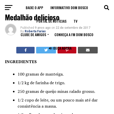
BAIXE O APP
INFORMATIVO DOM BOSCO
RECEITAS
Medalhão delicioso
PORTAL DE NOTÍCIAS
TV
Published
9 anos ago
on
22 de setembro de 2017
By
Roberta Farias
CLUBE DE AMIGOS
CONHEÇA A FM DOM BOSCO
🔊 OUÇA AGORA
INGREDIENTES
100 gramas de manteiga.
1/2 kg de farinha de trigo.
250 gramas de queijo minas ralado grosso.
1/2 copo de leite, ou um pouco mais até dar
consistência a massa.