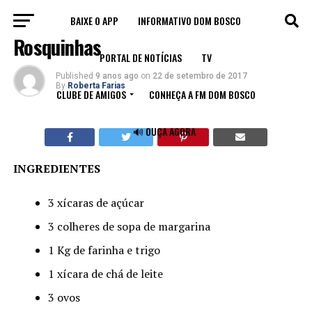
BAIXE O APP
INFORMATIVO DOM BOSCO
RECEITAS
Rosquinhas
PORTAL DE NOTÍCIAS
TV
Published
9 anos ago
on
22 de setembro de 2017
By
Roberta Farias
CLUBE DE AMIGOS
CONHEÇA A FM DOM BOSCO
🔊 OUÇA AGORA
INGREDIENTES
3 xícaras de açúcar
3 colheres de sopa de margarina
1 Kg de farinha e trigo
1 xícara de chá de leite
3 ovos