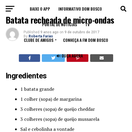
BAIXE O APP
INFORMATIVO DOM BOSCO
RECEITAS
Batata recheada de micro-ondas
PORTAL DE NOTÍCIAS
TV
Published
9 anos ago
on
9 de outubro de 2017
By
Roberta Farias
CLUBE DE AMIGOS
CONHEÇA A FM DOM BOSCO
🔊 OUÇA AGORA
Ingredientes
1 batata grande
1 colher (sopa) de margarina
3 colheres (sopa) de queijo cheddar
3 colheres (sopa) de queijo mussarela
Sal e cebolinha a vontade