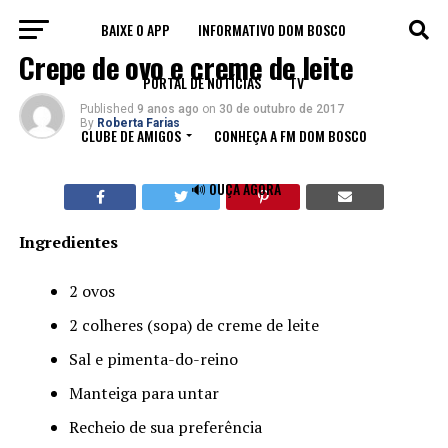
BAIXE O APP
INFORMATIVO DOM BOSCO
RECEITAS
Crepe de ovo e creme de leite
PORTAL DE NOTÍCIAS
TV
Published
9 anos ago
on
30 de outubro de 2017
By
Roberta Farias
CLUBE DE AMIGOS
CONHEÇA A FM DOM BOSCO
🔊 OUÇA AGORA
Ingredientes
2 ovos
2 colheres (sopa) de creme de leite
Sal e pimenta-do-reino
Manteiga para untar
Recheio de sua preferência