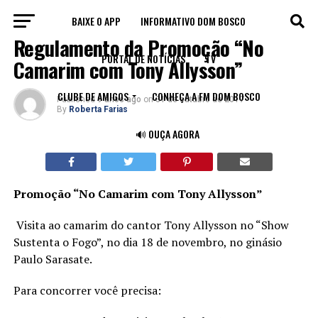
BAIXE O APP
INFORMATIVO DOM BOSCO
NOTÍCIAS
Regulamento da Promoção “No
PORTAL DE NOTÍCIAS
TV
Camarim com Tony Allysson”
CLUBE DE AMIGOS
CONHEÇA A FM DOM BOSCO
Published
9 anos ago
on
31 de outubro de 2017
By
Roberta Farias
🔊 OUÇA AGORA
Promoção “No Camarim com Tony Allysson”
Visita ao camarim do cantor Tony Allysson no “Show
Sustenta o Fogo”, no dia 18 de novembro, no ginásio
Paulo Sarasate.
Para concorrer você precisa: