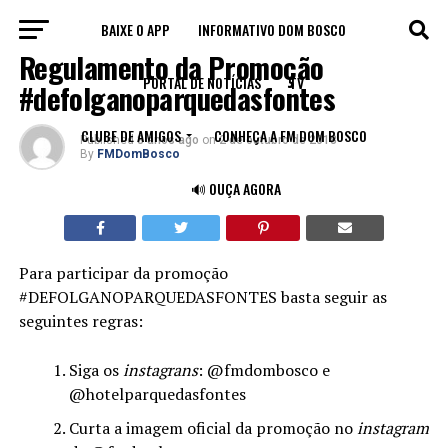
BAIXE O APP
INFORMATIVO DOM BOSCO
NOTÍCIAS
Regulamento da Promoção
PORTAL DE NOTÍCIAS
TV
#defolganoparquedasfontes
CLUBE DE AMIGOS
CONHEÇA A FM DOM BOSCO
Published
8 anos ago
on
2 de outubro de 2018
By
FMDomBosco
🔊 OUÇA AGORA
Para participar da promoção
#DEFOLGANOPARQUEDASFONTES basta seguir as
seguintes regras:
Siga os
instagrans
: @fmdombosco e
@hotelparquedasfontes
Curta a imagem oficial da promoção no
instagram