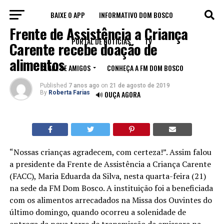
BAIXE O APP
INFORMATIVO DOM BOSCO
NOTÍCIAS
Frente de Assistência a Criança
PORTAL DE NOTÍCIAS
TV
Carente recebe doação de
alimentos
CLUBE DE AMIGOS
CONHEÇA A FM DOM BOSCO
Published
7 anos ago
on
21 de agosto de 2019
By
Roberta Farias
🔊 OUÇA AGORA
“Nossas crianças agradecem, com certeza!”. Assim falou
a presidente da Frente de Assistência a Criança Carente
(FACC), Maria Eduarda da Silva, nesta quarta-feira (21)
na sede da FM Dom Bosco. A instituição foi a beneficiada
com os alimentos arrecadados na Missa dos Ouvintes do
último domingo, quando ocorreu a solenidade de
entrega da nova torre de transmissão da emissora na