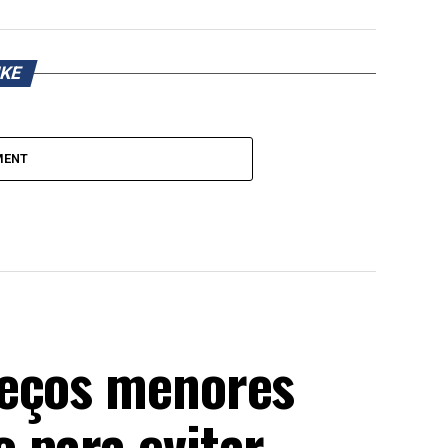
IKE
MENT
reços menores
 para evitar