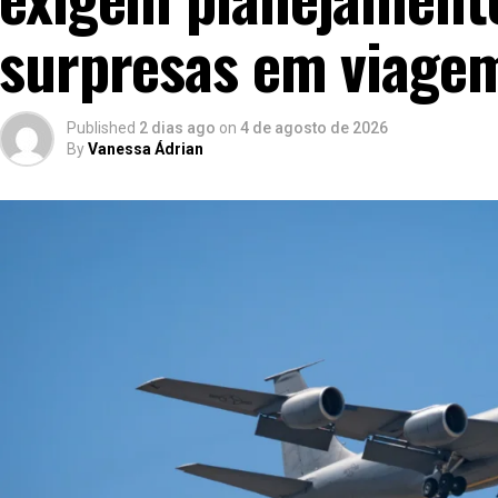
surpresas em viage
Published
2 dias ago
on
4 de agosto de 2026
By
Vanessa Ádrian