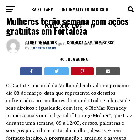
BAIXE O APP
INFORMATIVO DOM BOSCO
NOTÍCIAS
Mulheres terão semana com ações
PORTAL DE NOTÍCIAS
TV
gratuitas em Fortaleza
CLUBE DE AMIGOS
CONHEÇA A FM DOM BOSCO
Published
6 anos ago
on
4 de março de 2020
By
Roberta Farias
🔊 OUÇA AGORA
O Dia Internacional da Mulher é lembrado no próximo
dia 08 de março, data que representa os desafios
enfrentados por mulheres do mundo todo em busca de
seus direitos e igualdade, com isso, o RioMar Kennedy
promove mais uma edição do “Lounge Mulher”, que traz
durante uma semana, 05 a 12/03, cursos, palestras e
serviços para o bem-estar da mulher, dessa vez, em
formato inédito. A programação é gratuita e as vagas