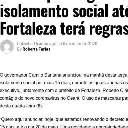
isolamento social at
Fortaleza terá regra
Published
6 anos ago
on
5 de maio de 2020
By
Roberta Farias
O governador Camilo Santana anunciou, na manhã desta terça-f
isolamento social por mais 15 dias, durante os quais apenas os
executivo, juntamente com o prefeito de Fortaleza, Roberto Clá
contágio do novo coronavírus no Ceará. O uso de máscaras passa
desta quarta-feira (6).
“Quero aqui anunciar, hoje, que estamos renovando o decreto e
15 dias, até o dia 20 de maio. Uma novidade: a obrigatoriedad