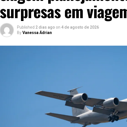
surpresas em viage
Published
2 dias ago
on
4 de agosto de 2026
By
Vanessa Ádrian