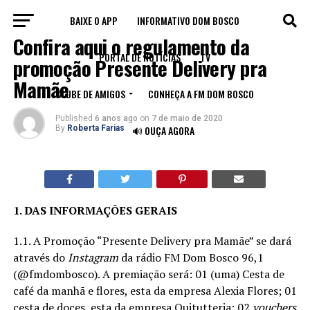
BAIXE O APP
INFORMATIVO DOM BOSCO
NOTÍCIAS
Confira aqui o regulamento da
PORTAL DE NOTÍCIAS
TV
promoção Presente Delivery pra
Mamãe
CLUBE DE AMIGOS
CONHEÇA A FM DOM BOSCO
Published
6 anos ago
on
7 de maio de 2020
By
Roberta Farias
🔊 OUÇA AGORA
1. DAS INFORMAÇÕES GERAIS
1.1. A Promoção “Presente Delivery pra Mamãe” se dará
através do
Instagram
da rádio FM Dom Bosco 96,1
(@fmdombosco). A premiação será: 01 (uma) Cesta de
café da manhã e flores, esta da empresa Alexia Flores; 01
cesta de doces, esta da empresa Quitutteria; 02
vouchers