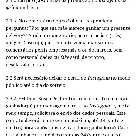
@fmdombosco
2.1.3. No comentário do
post
oficial, responder a
pergunta: “Por que sua mãe merece ganhar um presente
delivery?” Ainda no comentário, marcar mais 3 (três)
amigos. Caso o(a) participante venha marcar nos
comentários perfis empresariais e/ou de marcas, bem
como personalidades ou
fake
será, de pronto,
desclassificado(a).
2.2 Será necessário deixar o perfil do
Instagram
no modo
público até o dia do sorteio.
2.3 A FM Dom Bosco 96,1 entrará em contato com o(a)
ganhador(a) por mensagem direta no
Instagram
e, neste
meio tempo, solicitará o envio dos dados pessoais. Esse
contato deverá acontecer, no máximo, até 24 (vinte e
quatro) horas após a divulgação do(a) ganhador(a). Caso
o(a) ganhador(a), no decorrer das 24 (vinte e quatro)