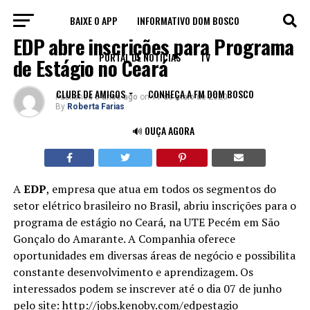
BAIXE O APP
INFORMATIVO DOM BOSCO
NOTÍCIAS
EDP abre inscrições para Programa
PORTAL DE NOTÍCIAS
TV
de Estágio no Ceará
CLUBE DE AMIGOS
CONHEÇA A FM DOM BOSCO
Published
6 anos ago
on
11 de maio de 2020
By
Roberta Farias
🔊 OUÇA AGORA
A
EDP
, empresa que atua em todos os segmentos do
setor elétrico brasileiro no Brasil, abriu inscrições para o
programa de estágio no Ceará, na UTE Pecém em São
Gonçalo do Amarante. A Companhia oferece
oportunidades em diversas áreas de negócio e possibilita
constante desenvolvimento e aprendizagem. Os
interessados podem se inscrever até o dia 07 de junho
pelo site:
http://jobs.kenoby.com/edpestagio