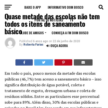
BAIXE O APP
INFORMATIVO DOM BOSCO
NOTÍCIAS
Quase metade das escolas não tem
PORTAL DE NOTÍCIAS
TV
todos os itens de saneamento
básico
CLUBE DE AMIGOS
CONHEÇA A FM DOM BOSCO
Published
6 anos ago
on
22 de junho de 2020
By
Roberta Farias
🔊 OUÇA AGORA
Em todo o país, pouco menos da metade das escolas
públicas (46,7%) tem acesso a saneamento básico – isso
significa distribuição de água potável, coleta e
tratamento de esgoto, drenagem urbana e coleta de
resíduos sólidos. Entre as particulares esse percentual
sobe para 89%. Além disso, 30% das escolas públicas e
privadas no Brasil têm área verde em sua infraestrutura,