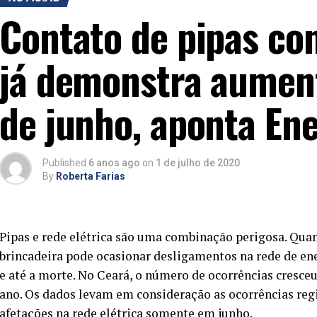
Contato de pipas com
já demonstra aumen
de junho, aponta Ene
Published
6 anos ago
on
1 de julho de 2020
By
Roberta Farias
Pipas e rede elétrica são uma combinação perigosa. Quan
brincadeira pode ocasionar desligamentos na rede de en
e até a morte. No Ceará, o número de ocorrências cresce
ano. Os dados levam em consideração as ocorrências regi
afetações na rede elétrica somente em junho.