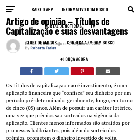
BAIXE O APP
INFORMATIVO DOM BOSCO
NOTÍCIAS
Artigo de opinião – Títulos de
PORTAL DE NOTÍCIAS
TV
Capitalização e suas desvantagens
CLUBE DE AMIGOS
CONHEÇA A FM DOM BOSCO
Published
6 anos ago
on
7 de julho de 2020
By
Roberta Farias
🔊 OUÇA AGORA
Os títulos de capitalização não é investimento, é uma
aplicação financeira que “confisca” seu dinheiro por um
período pré-determinado, geralmente, longo, em torno
de cinco (05) anos. Além de possuir um caráter lotérico,
uma vez que prêmios são sorteados na vigência da
aplicação. Clientes menos informados são atraídos por
promessas ludibriantes, pois além do sorteio dos
prêmios, prometem o dinheiro investido de volta,