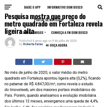
BAIXE O APP
INFORMATIVO DOM BOSCO
NOTÍCIAS
Pesquisa mostra que preço do
PORTAL DE NOTÍCIAS
TV
metro quadrado em Fortaleza revela
ligeira alta
CLUBE DE AMIGOS
CONHEÇA A FM DOM BOSCO
Published
6 anos ago
on
9 de julho de 2020
By
Roberta Farias
🔊 OUÇA AGORA
No mês de junho de 2020, o valor médio do metro
quadrado em Fortaleza apontou ligeira alta (0,2%), ficando
no patamar de R$ 4.847,00/m², como revela o estudo
do Imovelweb, um dos maiores portais imobiliários do
País. Porém, quando analisamos a evolução imobiliária
dos últimos 12 meses, enxergamos uma queda de 4,4%.
Em junho, 54% dos usuários que buscavam imóveis à