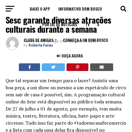
BAIXE O APP
INFORMATIVO DOM BOSCO
NOTÍCIAS
Sesc garante diversas atrações
PORTAL DE NOTÍCIAS
TV
culturais durante a semana
CLUBE DE AMIGOS
CONHEÇA A FM DOM BOSCO
Published
6 anos ago
on
27 de julho de 2020
By
Roberta Farias
🔊 OUÇA AGORA
Que tal separar um tempo para o lazer? Assistir uma
boa peça, a um show ou mesmo a um espetáculo de circo
sem sair de casa é possível, sim. A programação cultural
online do Sesc está disponível ao público toda semana.
De 27 de julho a 01 de agosto, por exemplo, tem muita
música, teatro, literatura, oficina, bate-papo e arte
circense. Tudo isso faz parte do #tudoemcasafecomercio
e a lista com cada uma delas fica disponível no