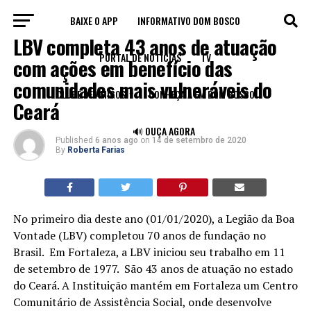
BAIXE O APP
INFORMATIVO DOM BOSCO
NOTÍCIAS
LBV completa 43 anos de atuação
PORTAL DE NOTÍCIAS
TV
com ações em benefício das
comunidades mais vulneráveis do
CLUBE DE AMIGOS
CONHEÇA A FM DOM BOSCO
Ceará
🔊 OUÇA AGORA
Published
6 anos ago
on
14 de setembro de 2020
By
Roberta Farias
No primeiro dia deste ano (01/01/2020), a Legião da Boa
Vontade (LBV) completou 70 anos de fundação no
Brasil. Em Fortaleza, a LBV iniciou seu trabalho em 11
de setembro de 1977. São 43 anos de atuação no estado
do Ceará. A Instituição mantém em Fortaleza um Centro
Comunitário de Assistência Social, onde desenvolve