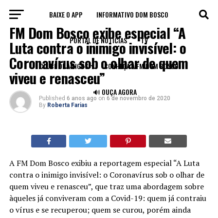
BAIXE O APP
INFORMATIVO DOM BOSCO
NOTÍCIAS
FM Dom Bosco exibe especial “A
PORTAL DE NOTÍCIAS
TV
Luta contra o inimigo invisível: o
Coronavírus sob o olhar de quem
CLUBE DE AMIGOS
CONHEÇA A FM DOM BOSCO
viveu e renasceu”
🔊 OUÇA AGORA
Published
6 anos ago
on
6 de novembro de 2020
By
Roberta Farias
A FM Dom Bosco exibiu a reportagem especial “A Luta
contra o inimigo invisível: o Coronavírus sob o olhar de
quem viveu e renasceu”, que traz uma abordagem sobre
àqueles já conviveram com a Covid-19: quem já contraiu
o vírus e se recuperou; quem se curou, porém ainda