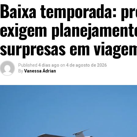
Baixa temporada: p
exigem planejamento
surpresas em viage
Published
4 dias ago
on
4 de agosto de 2026
By
Vanessa Ádrian