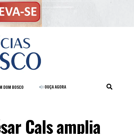
OUÇA AGORA
FM DOM BOSCO
ésar Cals amplia