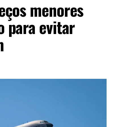
reços menores
 para evitar
m