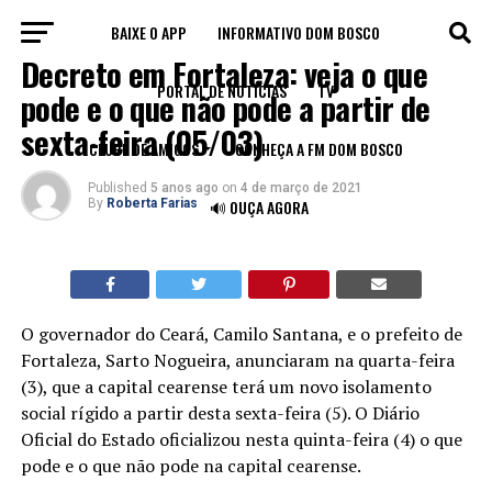
BAIXE O APP
INFORMATIVO DOM BOSCO
NOTÍCIAS
Decreto em Fortaleza: veja o que
PORTAL DE NOTÍCIAS
TV
pode e o que não pode a partir de
sexta-feira (05/03)
CLUBE DE AMIGOS
CONHEÇA A FM DOM BOSCO
Published
5 anos ago
on
4 de março de 2021
By
Roberta Farias
🔊 OUÇA AGORA
O governador do Ceará, Camilo Santana, e o prefeito de
Fortaleza, Sarto Nogueira, anunciaram na quarta-feira
(3), que a capital cearense terá um novo isolamento
social rígido a partir desta sexta-feira (5). O Diário
Oficial do Estado oficializou nesta quinta-feira (4) o que
pode e o que não pode na capital cearense.