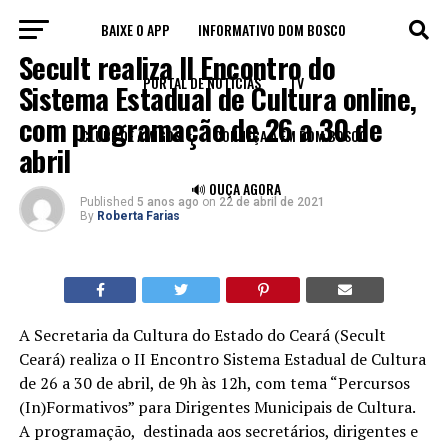
BAIXE O APP
INFORMATIVO DOM BOSCO
BLOG
Secult realiza II Encontro do
PORTAL DE NOTÍCIAS
TV
Sistema Estadual de Cultura online,
com programação de 26 a 30 de
CLUBE DE AMIGOS
CONHEÇA A FM DOM BOSCO
abril
🔊 OUÇA AGORA
Published
5 anos ago
on
22 de abril de 2021
By
Roberta Farias
A Secretaria da Cultura do Estado do Ceará (Secult
Ceará) realiza o II Encontro Sistema Estadual de Cultura
de 26 a 30 de abril, de 9h às 12h, com tema “Percursos
(In)Formativos” para Dirigentes Municipais de Cultura.
A programação, destinada aos secretários, dirigentes e