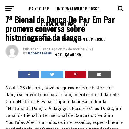
BAIXE O APP
INFORMATIVO DOM BOSCO
BLOG
7ª Bienal de Dança De Par Em Par
PORTAL DE NOTÍCIAS
TV
promove conversa sobre
historiografia da dança
CLUBE DE AMIGOS
CONHEÇA A FM DOM BOSCO
Published
5 anos ago
on
27 de abril de 2021
By
Roberta Farias
🔊 OUÇA AGORA
No dia 28 de abril, nove pesquisadores de história da
dança se encontram para o lançamento oficial da rede
CoreoHistória. Eles participam da mesa-redonda
“História da Dança: Pedagogias Possíveis”, às 19h30, no
canal da Bienal Internacional de Dança do Ceará no
YouTube. Aberta a todos os interessados, especialmente
profissionais, professores, estudantes e pesquisadores