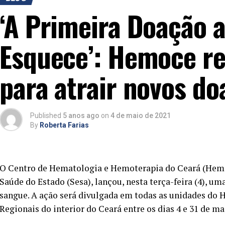
‘A Primeira Doação 
Esquece’: Hemoce r
para atrair novos d
Published
5 anos ago
on
4 de maio de 2021
By
Roberta Farias
O Centro de Hematologia e Hemoterapia do Ceará (Hemo
Saúde do Estado (Sesa), lançou, nesta terça-feira (4), 
sangue. A ação será divulgada em todas as unidades do
Regionais do interior do Ceará entre os dias 4 e 31 de ma