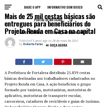
BAIXE O APP
INFORMATIVO DOM BOSCO
FORTALEZA
Mais de 25 mil cestas básicas são
PORTAL DE NOTÍCIAS
TV
entregues para beneficiários do
Projeto Renda em Casa na capital
CLUBE DE AMIGOS
CONHEÇA A FM DOM BOSCO
Published
5 anos ago
on
28 de maio de 2021
By
Roberta Farias
🔊 OUÇA AGORA
A Prefeitura de Fortaleza distribuiu 25.839 cestas
básicas destinadas aos trabalhadores cadastrados no
Projeto Renda em Casa. A ação beneficiou o grupo
formado por taxistas, mototaxistas, motoristas de
aplicativo, motoristas de transporte escolar,
carroceiros, catadores de recicláveis e guias de turismo.
Os beneficiários tiveram direito a duas cestas,