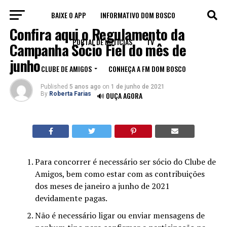
BAIXE O APP
INFORMATIVO DOM BOSCO
INSTITUCIONAL
Confira aqui o Regulamento da
PORTAL DE NOTÍCIAS
TV
Campanha Sócio Fiel do mês de
junho
CLUBE DE AMIGOS
CONHEÇA A FM DOM BOSCO
Published
5 anos ago
on
1 de junho de 2021
By
Roberta Farias
🔊 OUÇA AGORA
Para concorrer é necessário ser sócio do Clube de
Amigos, bem como estar com as contribuições
dos meses de janeiro a junho de 2021
devidamente pagas.
Não é necessário ligar ou enviar mensagens de