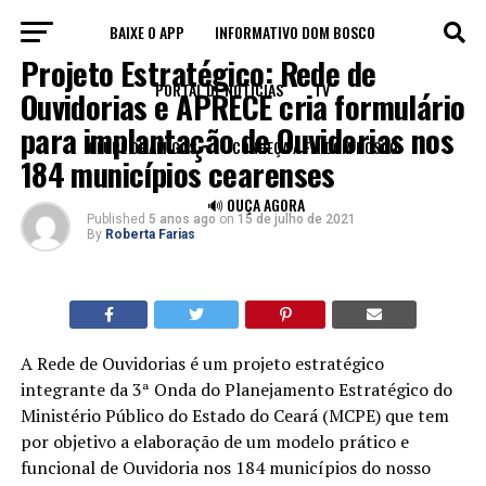
BAIXE O APP
INFORMATIVO DOM BOSCO
BLOG
Projeto Estratégico: Rede de
PORTAL DE NOTÍCIAS
TV
Ouvidorias e APRECE cria formulário
para implantação de Ouvidorias nos
CLUBE DE AMIGOS
CONHEÇA A FM DOM BOSCO
184 municípios cearenses
🔊 OUÇA AGORA
Published
5 anos ago
on
15 de julho de 2021
By
Roberta Farias
A Rede de Ouvidorias é um projeto estratégico
integrante da 3ª Onda do Planejamento Estratégico do
Ministério Público do Estado do Ceará (MCPE) que tem
por objetivo a elaboração de um modelo prático e
funcional de Ouvidoria nos 184 municípios do nosso