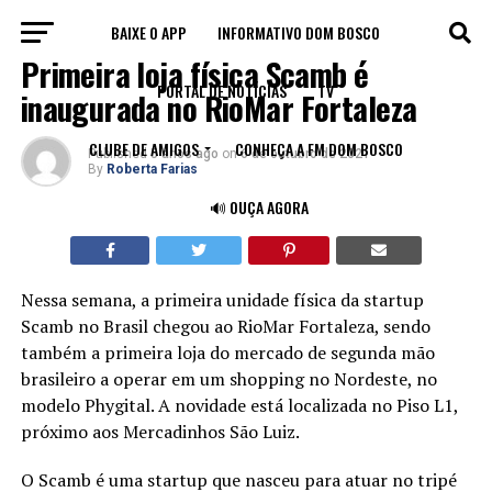
BAIXE O APP
INFORMATIVO DOM BOSCO
BLOG
Primeira loja física Scamb é
PORTAL DE NOTÍCIAS
TV
inaugurada no RioMar Fortaleza
CLUBE DE AMIGOS
CONHEÇA A FM DOM BOSCO
Published
5 anos ago
on
6 de outubro de 2021
By
Roberta Farias
🔊 OUÇA AGORA
Nessa semana, a primeira unidade física da startup
Scamb no Brasil chegou ao RioMar Fortaleza, sendo
também a primeira loja do mercado de segunda mão
brasileiro a operar em um shopping no Nordeste, no
modelo Phygital. A novidade está localizada no Piso L1,
próximo aos Mercadinhos São Luiz.
O Scamb é uma startup que nasceu para atuar no tripé