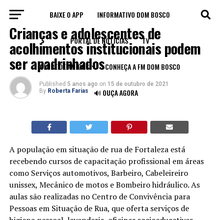
BAIXE O APP
INFORMATIVO DOM BOSCO
LEGADO
Crianças e adolescentes de
PORTAL DE NOTÍCIAS
TV
acolhimentos institucionais podem
ser apadrinhados
CLUBE DE AMIGOS
CONHEÇA A FM DOM BOSCO
Published
5 anos ago
on
15 de outubro de 2021
By
Roberta Farias
🔊 OUÇA AGORA
A população em situação de rua de Fortaleza está
recebendo cursos de capacitação profissional em áreas
como Serviços automotivos, Barbeiro, Cabeleireiro
unissex, Mecânico de motos e Bombeiro hidráulico. As
aulas são realizadas no Centro de Convivência para
Pessoas em Situação de Rua, que oferta serviços de
higiene pessoal, lavanderia, oficinas socioeducativas,