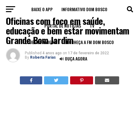
BAIXE O APP
INFORMATIVO DOM BOSCO
LEGADO
Oficinas com foco em saúde,
PORTAL DE NOTÍCIAS
TV
educação e bem estar movimentam
Grande Bom Jardim
CLUBE DE AMIGOS
CONHEÇA A FM DOM BOSCO
Published
4 anos ago
on
17 de fevereiro de 2022
By
Roberta Farias
🔊 OUÇA AGORA